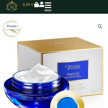
0,00
€
MENU
Promo !