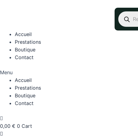
Aller
au
Recherc
de
contenu
produits
Accueil
Prestations
Boutique
Contact
Menu
Accueil
Prestations
Boutique
Contact
0,00
€
0
Cart