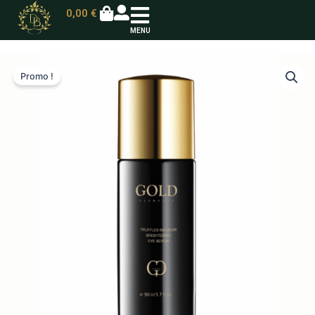
0,00
€
MENU
Promo !