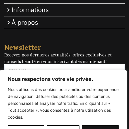
Informations
À propos
Newsletter
Recevez nos dernières actualités, offres exclusives et
conseils beauté en vous inscrivant dès maintenant !
Newsletter
Footer
Nous respectons votre vie privée.
Nous utilisons des cookies pour améliorer votre expérience
S'inscrire !
de navigation, diffuser des publicités ou des contenus
personnalisés et analyser notre trafic. En cliquant sur «
Ce site a été co financé à l’aide du FEDER dans le cadre du programme FEDER-FSE+ Réunion dont l’Autorité
de gestion est la Région Réunion. L’Europe s’engage à La Réunion avec le fonds FEDER !
Tout accepter », vous consentez à notre utilisation des
cookies.